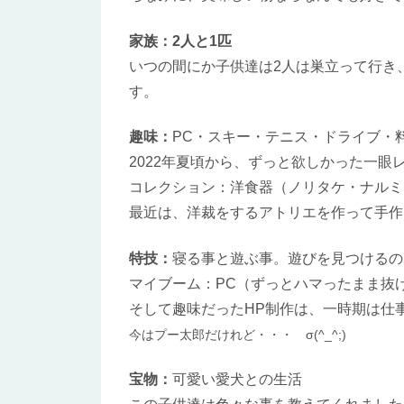
家族：2人と1匹
いつの間にか子供達は2人は巣立って行き
す。
趣味：
PC・スキー・テニス・ドライブ・
2022年夏頃から、ずっと欲しかった一
コレクション：洋食器（ノリタケ・ナルミ
最近は、洋裁をするアトリエを作って手作
特技：
寝る事と遊ぶ事。遊びを見つけるの
マイブーム：PC（ずっとハマったまま抜
そして趣味だったHP制作は、一時期は仕
今は
プー太郎だけれど・・・ σ(^_^;)
宝物：
可愛い愛犬との生活