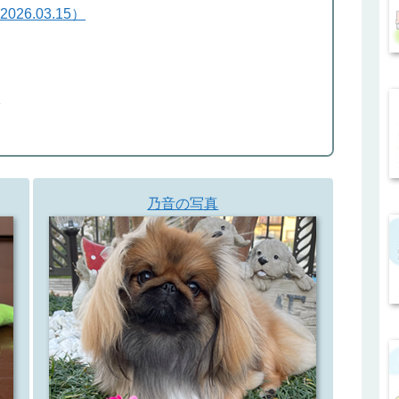
6.03.15）
）
乃音の写真