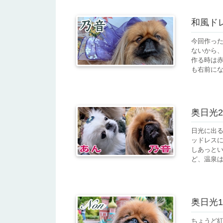
和風ドレス
今回作っ
ないから、
作る時は赤
も右前になっ
奥日光2日
日光に出る
ッドレス
しあっとい
ど、温泉は
奥日光1日
ちょうど紅