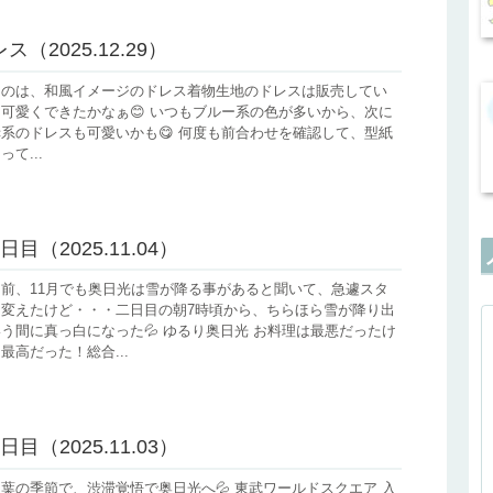
（2025.12.29）
たのは、和風イメージのドレス着物生地のドレスは販売してい
可愛くできたかなぁ😊 いつもブルー系の色が多いから、次に
系のドレスも可愛いかも😋 何度も前合わせを確認して、型紙
て...
目（2025.11.04）
前、11月でも奥日光は雪が降る事があると聞いて、急遽スタ
に変えたけど・・・二日目の朝7時頃から、ちらほら雪が降り出
う間に真っ白になった💦 ゆるり奥日光 お料理は最悪だったけ
最高だった！総合...
目（2025.11.03）
葉の季節で、渋滞覚悟で奥日光へ💦 東武ワールドスクエア 入