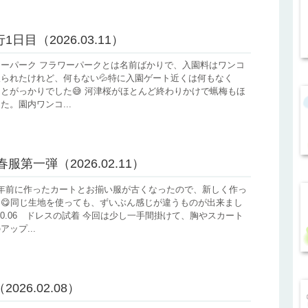
1日目（2026.03.11）
ーパーク フラワーパークとは名前ばかりで、入園料はワンコ
られたけれど、何もない💦特に入園ゲート近くは何もなく
とがっかりでした😅 河津桜がほとんど終わりかけで蝋梅もほ
た。園内ワンコ...
春服第一弾（2026.02.11）
2年前に作ったカートとお揃い服が古くなったので、新しく作っ
😋同じ生地を使っても、ずいぶん感じが違うものが出来まし
25.10.06 ドレスの試着 今回は少し一手間掛けて、胸やスカート
ップ...
026.02.08）