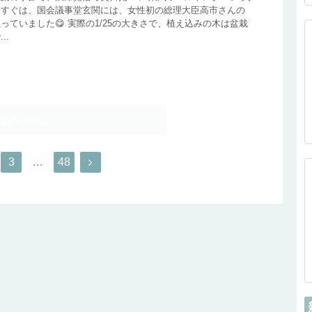
てすぐは、国会議事堂玄関には、女性初の総理大臣高市さんの
っていました😋 実際の1/25の大きさで、植え込みの木は盆栽
..
次のページ
3
…
48