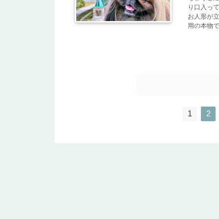
り口入っ
お人形が立
用の本物で.
1
2