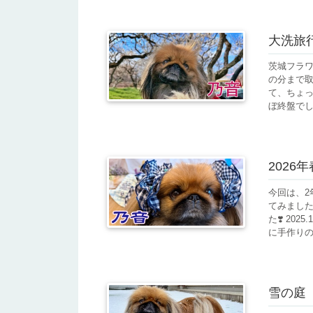
大洗旅行
茨城フラワ
の分まで取
て、ちょっ
ぼ終盤でし
2026年
今回は、
てみました
た❣️ 20
に手作りのア
雪の庭（2