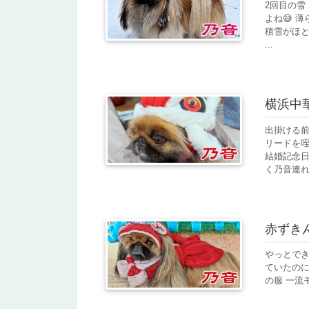
2回目の雪
よね😅 
積雪がほと
...
横浜中華街
出掛ける前
リードを咥
結婚記念日
く乃音連れ
赤ずきん
やっとでき
ていたの
の服 一流