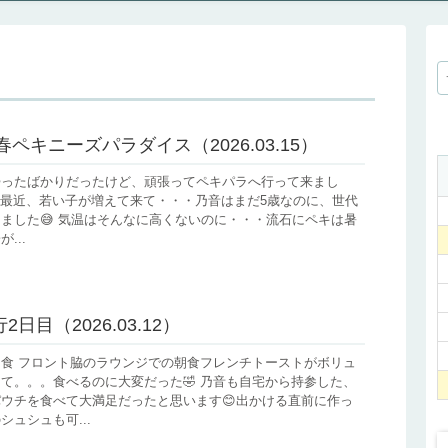
年春ペキニーズパラダイス（2026.03.15）
帰ったばかりだったけど、頑張ってペキパラへ行って来まし
ここ最近、若い子が増えて来て・・・乃音はまだ5歳なのに、世代
ました😅 気温はそんなに高くないのに・・・流石にペキは暑
...
2日目（2026.03.12）
食 フロント脇のラウンジでの朝食フレンチトーストがボリュ
て。。。食べるのに大変だった🤣 乃音も自宅から持参した、
ウチを食べて大満足だったと思います😊出かける直前に作っ
シュシュも可...