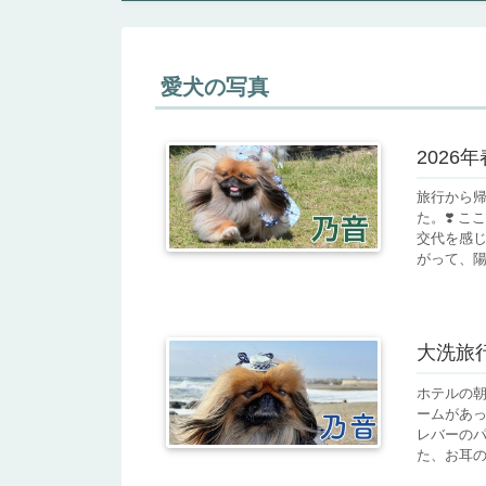
愛犬の写真
2026
旅行から
た。❣️ 
交代を感じ
がって、陽が
大洗旅行
ホテルの朝
ームがあっ
レバーのパ
た、お耳の