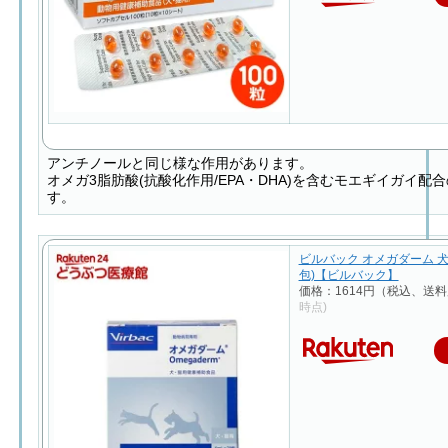
アンチノールと同じ様な作用があります。
オメガ3脂肪酸(抗酸化作用/EPA・DHA)を含むモエギイガイ配
す。
ビルバック オメガダーム 犬猫
包)【ビルバック】
価格：1614円（税込、送料
時点)