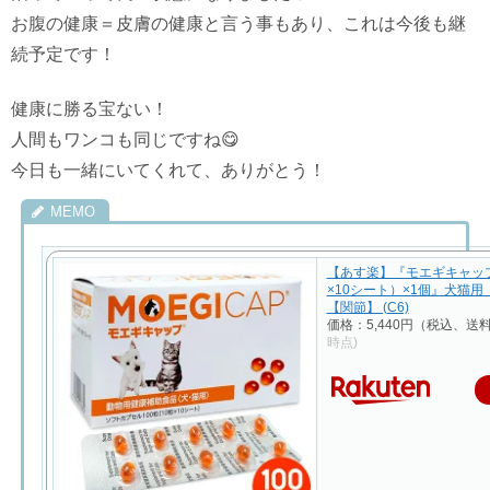
お腹の健康＝皮膚の健康と言う事もあり、これは今後も継
続予定です！
健康に勝る宝ない！
人間もワンコも同じですね😋
今日も一緒にいてくれて、ありがとう！
【あす楽】『モエギキャップ 
×10シート）×1個』犬猫
【関節】 (C6)
価格：5,440円（税込、送
時点)