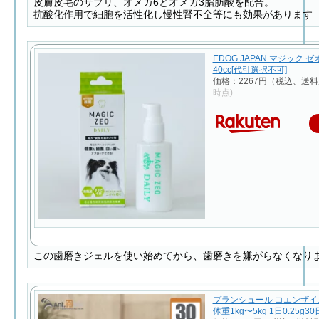
皮膚皮毛のサプリ、オメガ6とオメガ3脂肪酸を配合。
抗酸化作用で細胞を活性化し慢性腎不全等にも効果があります
EDOG JAPAN マジック 
40cc[代引選択不可]
価格：2267円（税込、送料
時点)
この歯磨きジェルを使い始めてから、歯磨きを嫌がらなくなり
プランシュール コエンザイム
体重1kg〜5kg 1日0.25g3