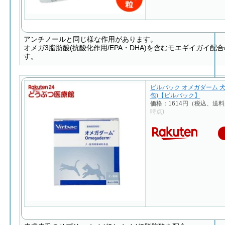
アンチノールと同じ様な作用があります。
オメガ3脂肪酸(抗酸化作用/EPA・DHA)を含むモエギイガイ配
す。
ビルバック オメガダーム 犬猫
包)【ビルバック】
価格：1614円（税込、送料
時点)